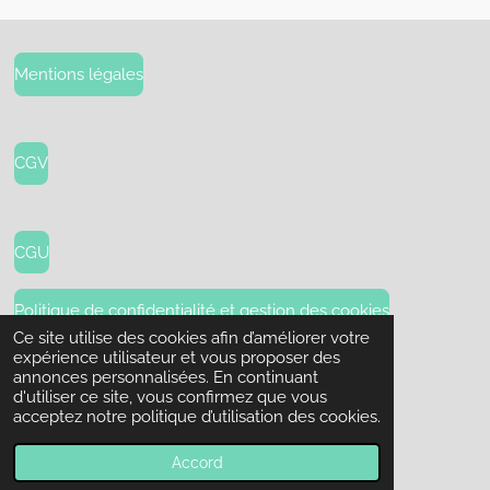
Mentions légales
CGV
CGU
Politique de confidentialité et gestion des cookies
Ce site utilise des cookies afin d’améliorer votre
expérience utilisateur et vous proposer des
Sitemap
annonces personnalisées. En continuant
d'utiliser ce site, vous confirmez que vous
acceptez notre politique d’utilisation des cookies.
© 2023 - 2026 L'empreinte du Mexique
Propulsé par
Webador
Accord