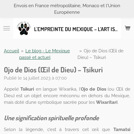
Envois en France métropolitaine, Monaco et l'Union
Passer
Européenne
au
contenu
principal
L'EMPREINTE DU MEXIQUE – L’ART ISSU DE L’ARTISANAT MEXICAIN
Accueil
»
Le blog - Le Mexique
»
Ojo de Dios (Œil de
passé et actuel
Dieu) – Tsikuri
Ojo de Dios (Œil de Dieu) – Tsikuri
Publié le 14 juillet 2023 à 07:00
Appelé
Tsikuri
en langue Wixarika, l’
Ojo de Dios
(ou Œil de
Dieu) est un objet encore méconnu en dehors du Mexique,
mais doté d’une symbolique sacrée pour les
Wixaritari
.
Une signification spirituelle profonde
Selon la légende, c’est à travers cet œil que
Tamatsi