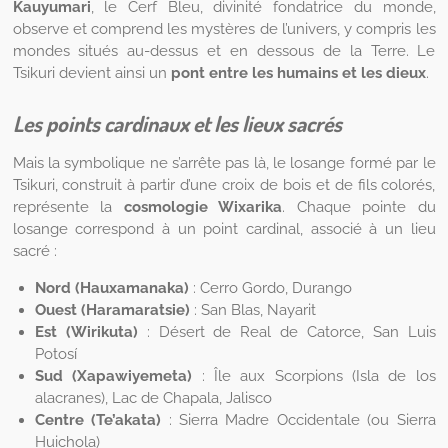
Kauyumari
, le Cerf Bleu, divinité fondatrice du monde,
observe et comprend les mystères de l’univers, y compris les
mondes situés au-dessus et en dessous de la Terre. Le
Tsikuri devient ainsi un
pont entre les humains et les dieux
.
Les points cardinaux et les lieux sacrés
Mais la symbolique ne s’arrête pas là, le losange formé par le
Tsikuri, construit à partir d’une croix de bois et de fils colorés,
représente la
cosmologie Wixarika
. Chaque pointe du
losange correspond à un point cardinal, associé à un lieu
sacré :
Nord (Hauxamanaka)
: Cerro Gordo, Durango
Ouest (Haramaratsie)
: San Blas, Nayarit
Est (Wirikuta)
: Désert de Real de Catorce, San Luis
Potosí
Sud (Xapawiyemeta)
: Île aux Scorpions (Isla de los
alacranes), Lac de Chapala, Jalisco
Centre (Te’akata)
: Sierra Madre Occidentale (ou Sierra
Huichola)