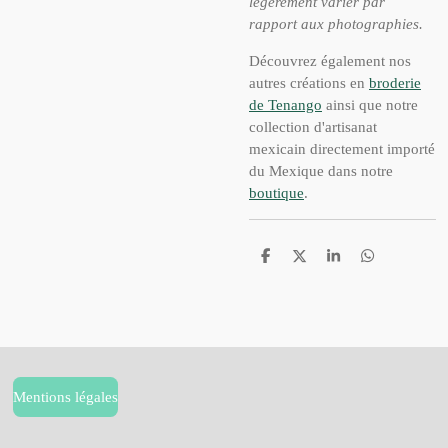
légèrement varier par
rapport aux photographies.
Découvrez également nos
autres créations en
broderie
de Tenango
ainsi que notre
collection d'artisanat
mexicain directement importé
du Mexique dans notre
boutique
.
P
P
P
P
a
a
a
a
r
r
r
r
t
t
t
t
a
a
a
a
g
g
g
g
e
e
e
e
r
r
r
r
Mentions légales