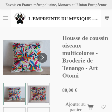
Envois en France métropolitaine, Monaco et l'Union Européenne
Passer
au
contenu
L'EMPREINTE DU MEXIQUE – L’ART ISSU DE L’ARTISANAT MEXICAIN
principal
Housse de coussin
oiseaux
multicolores -
Broderie de
Tenango - Art
Otomi
80,00 €
Ajouter au
panier