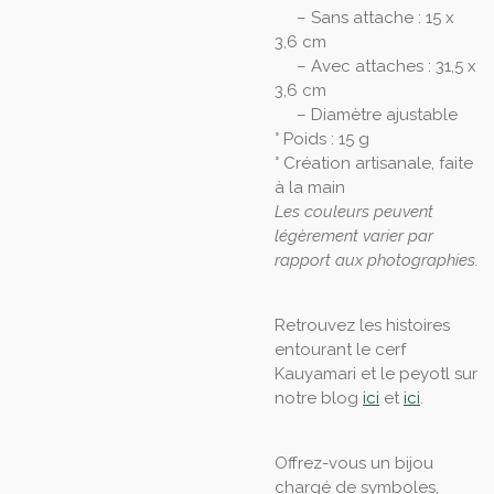
– Sans attache : 15 x
3,6 cm
– Avec attaches : 31,5 x
3,6 cm
– Diamètre ajustable
° Poids : 15 g
° Création artisanale, faite
à la main
Les couleurs peuvent
légèrement varier par
rapport aux photographies.
Retrouvez les histoires
entourant le cerf
Kauyamari et le peyotl sur
notre blog
ici
et
ici
.
Offrez-vous un bijou
chargé de symboles,