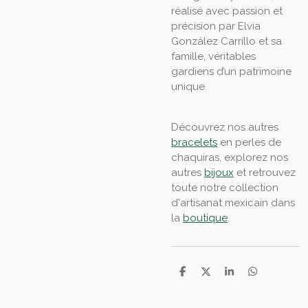
réalisé avec passion et
précision par Elvia
González Carrillo et sa
famille, véritables
gardiens d’un patrimoine
unique.
Découvrez nos autres
bracelets
en perles de
chaquiras, explorez nos
autres
bijoux
et retrouvez
toute notre collection
d'artisanat mexicain dans
la
boutique
.
P
P
P
P
a
a
a
a
r
r
r
r
t
t
t
t