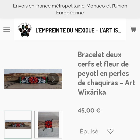
Envois en France métropolitaine, Monaco et l'Union
Passer
Européenne
au
contenu
principal
L'EMPREINTE DU MEXIQUE – L’ART ISSU DE L’ARTISANAT MEXICAIN
Bracelet deux
cerfs et fleur de
peyotl en perles
de chaquiras – Art
Wixárika
45,00 €
Épuisé