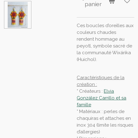
panier
Ces boucles d’oreilles aux
couleurs chaudes
rendent hommage au
peyotl, symbole sacré de
la communauté Wixárika
(Huichol).
Caractéristiques de la
création :
° Créateurs :
Elvia
González Carrillo et sa
famille
° Matériaux : perles de
chaquiras et attaches en
inox 304 (limite les risques
d’allergies)