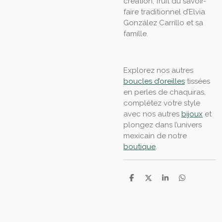
création, fruit du savoir-
faire traditionnel d’Elvia
González Carrillo et sa
famille.
Explorez nos autres
boucles d’oreilles
tissées
en perles de chaquiras,
complétez votre style
avec nos autres
bijoux
et
plongez dans l’univers
mexicain de notre
boutique
.
P
P
P
P
a
a
a
a
r
r
r
r
t
t
t
t
a
a
a
a
g
g
g
g