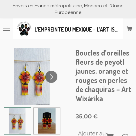
Envois en France métropolitaine, Monaco et l'Union
Passer
Européenne
au
contenu
principal
L'EMPREINTE DU MEXIQUE – L’ART ISSU DE L’ARTISANAT MEXICAIN
Boucles d’oreilles
fleurs de peyotl
jaunes, orange et
rouges en perles
de chaquiras – Art
Wixárika
35,00 €
Ajouter au